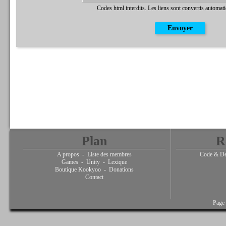
Codes html interdits. Les liens sont convertis automat
Plan
R
A propos
-
Liste des membres
Code & De
Games
-
Unity
-
Lexique
Boutique Kookyoo
-
Donations
Contact
Page 