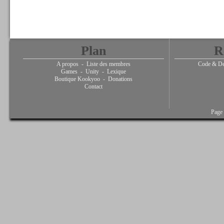
Plan
R
A propos
-
Liste des membres
Code & De
Games
-
Unity
-
Lexique
Boutique Kookyoo
-
Donations
Contact
Page 