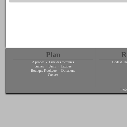
Plan
R
A propos
-
Liste des membres
Code & De
Games
-
Unity
-
Lexique
Boutique Kookyoo
-
Donations
Contact
Page