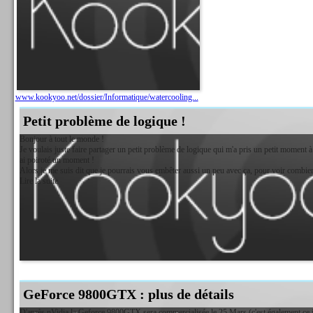
www.kookyoo.net/dossier/Informatique/watercooling...
Petit problème de logique !
Bonjour à tout le monde !
Je voulais juste faire partager un petit problème de logique qui m'a pris un petit moment à l
ai poiroté un moment !
Alors je me suis dit que je pourrais vous embêter aussi un peu avec ça, pour voir combie
Lire la suite
GeForce 9800GTX : plus de détails
D'après nVidia la Geforce 9800GTX sera commercialisée le 25 Mars (c'est également ce jou