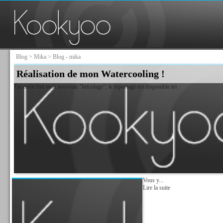
Blog
>
Mika
> Blog - mika
Réalisation de mon Watercooling !
J'ai enfin fini mon nouveau "bricolage", le reportage est disponible ici :
Vous y...
Lire la suite