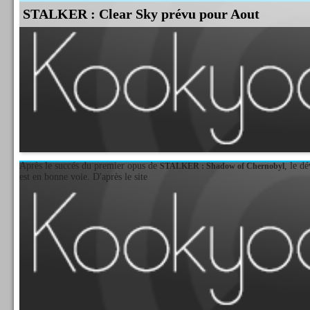
STALKER : Clear Sky prévu pour Aout
Après le succés du premier opus de
, le d
STALKER : Shadow of Chernobyl
est en bonne voie. D'après le site