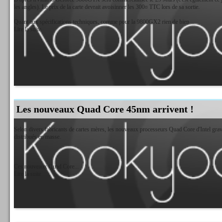
les angles). Le prix de la carte devrait avoisinner les 300¤ TTC lors de sa sortie.
Quant aux spécifications techniques, comme pour la 9800GX2 rien de bien...
Lire la suite
Les nouveaux Quad Core 45nm arrivent !
Selon divers fabricants de cartes mères, les nouveaux processeurs Quad Core d'Intel gravé
distribués en masse.
Ces nouveaux Quad Core...
Lire la suite