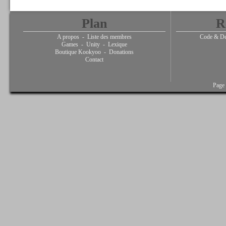
Plan
R
A propos
-
Liste des membres
Code & De
Games
-
Unity
-
Lexique
Boutique Kookyoo
-
Donations
Contact
Page 