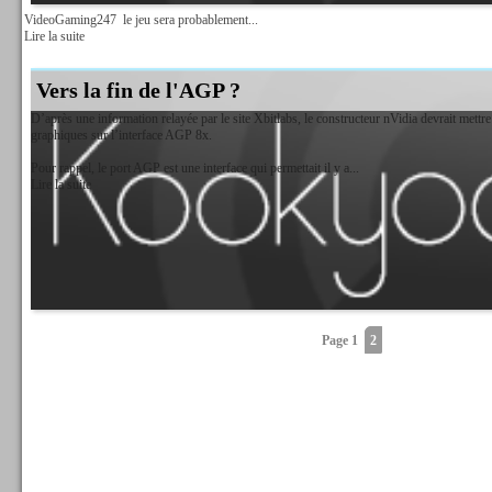
VideoGaming247
le jeu sera probablement...
Lire la suite
Vers la fin de l'AGP ?
D’après une information relayée par le site Xbitlabs, le constructeur nVidia devrait mett
graphiques sur l’interface AGP 8x.
Pour rappel, le port AGP est une interface qui permettait il y a...
Lire la suite
Page 1
2