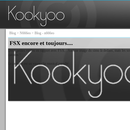
Blog
>
N666eo
> Blog - n666eo
FSX encore et toujours....
Deux petites vidéos en rapport avec FSX... Aucune image du simu là dedans, mais les sous
carottes !
Le premier est un vieux clip musical parodié :