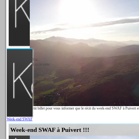
Bon j'avais dis que je ne mettrais pas le récit du week-end SWAF sur le blog pour cause d
visiblement 5 pages web, même avec photos ça donne des boutons à tout le monde... Alors je
Lire la suite
Un...
Lire la suite
Voilà, juste un petit billet pour vous informer que le récit du week-end SWAF à Puivert est
Week-end SWAF
Week-end SWAF à Puivert !!!