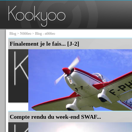
Blog
>
N666eo
> Blog - n666eo
Finalement je le fais... [J-2]
Compte rendu du week-end SWAF...