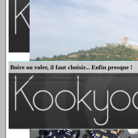
Boire ou voler, il faut choisir... Enfin presque !
Encore un trés court billet pour vous faire part d'un reccord du monde quelque peu insolit
Vous voyez pas comment ? Démonstration en image !