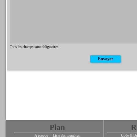
Tous les champs sont obligatoires.
Plan
R
A propos
-
Liste des membres
Code & De