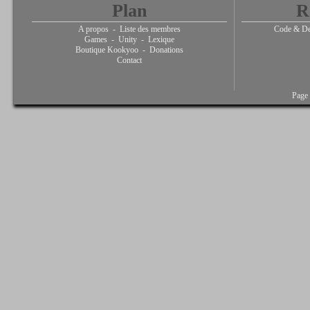
Plan
R
A propos
-
Liste des membres
Code & De
Games
-
Unity
-
Lexique
Boutique Kookyoo
-
Donations
Contact
Page 