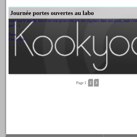
Journée portes ouvertes au labo
Salut tout le monde, bon il est vrai qu'on n'est pas très réguliers dans nos posts, mais c'es
pas? ...)
Donc,...
Lire la suite
Page 1
2
3