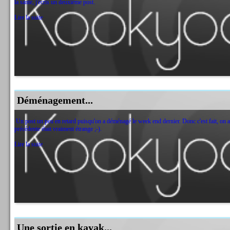
la santé, j'écris un deuxième post.
Lire la suite
Déménagement...
Un post un peu en retard puisqu'on a déménagé le week end dernier. Donc c'est fait, on a 
précédente était vraiment étrange ;-).
Lire la suite
Une sortie en kayak...