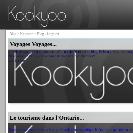
Blog
>
Kingston
> Blog - kingston
Voyages Voyages...
Je sais je sais, ça fait un moment qu'on n'a rien écrit sur ce blog. Et bien je vais me rattra
New York!!!! Et oui, une semaine de vacances bien méritées!!!
Lire la suite
Le tourisme dans l'Ontario...
Parce que j'ai envie de vous faire profiter de cette magnifique littérature, et que rire au 