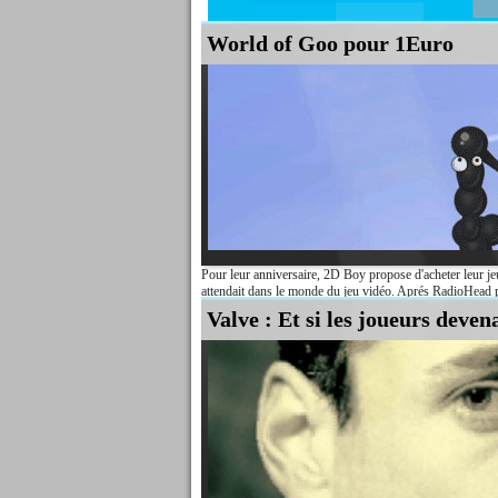
World of Goo pour 1Euro
L'ESA est l'association américaine des logiciels de diver
voici une solide piqûre de rappel en animation. Les...
Lire la suite
Pour leur anniversaire, 2D Boy propose d'acheter leur j
attendait dans le monde du jeu vidéo. Aprés RadioHead po
Lire la suite
Valve : Et si les joueurs deve