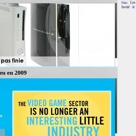
t pas moins pour que de nombreux journalistes pondent des centaines d'articles sur
Les
Dans
Invité
le
jeu en 2009
chiffres. Pas très utiles en soit il sont quand même révélateurs de tendances et