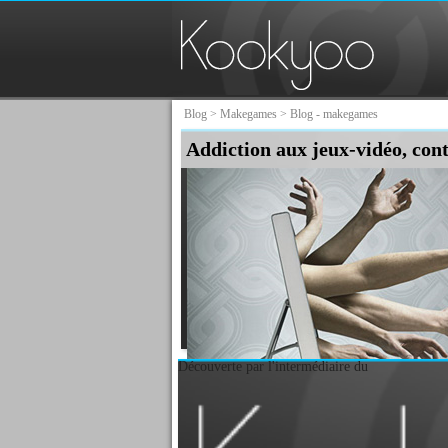
Blog
>
Makegames
> Blog - makegames
Addiction aux jeux-vidéo, con
Découverte par l'intermédiaire du