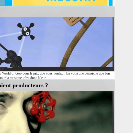
tissement. Pour ceux qui doutent encore de l'importance de l'industrie du jeu vidéo
eu World of Goo pour le prix que vous voulez... En voilà une démarche que l'on
ur la musique, c'est donc à leur...
naient producteurs ?