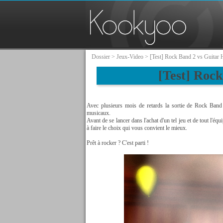
Dossier
>
Jeux-Video
> [Test] Rock Band 2 vs Guitar 
[Test] Roc
Avec plusieurs mois de retards la sortie de Rock Band
musicaux.
Avant de se lancer dans l'achat d'un tel jeu et de tout l'éq
à faire le choix qui vous convient le mieux.
Prêt à rocker ? C'est parti !