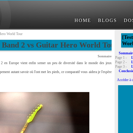
HOME
BLOGS
DO
Hero World Tour
[Tes
Worl
k Band 2 vs Guitar Hero World Tour
Sommair
Sommaire
Page 1 -
L
Page 2 -
L
 2 en Europe vient enfin semer un peu de diversité dans le monde des jeux
Page 3 -
L
Conclusi
uipement autant savoir où l'ont met les pieds, ce comparatif vous aidera je l'espère
Accéder à d