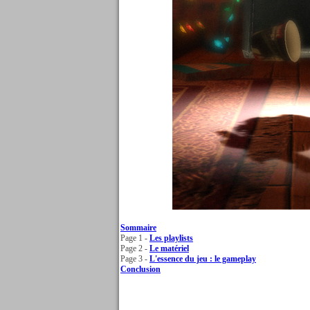
Sommaire
Page 1 -
Les playlists
Page 2 -
Le matériel
Page 3 -
L'essence du jeu : le gameplay
Conclusion