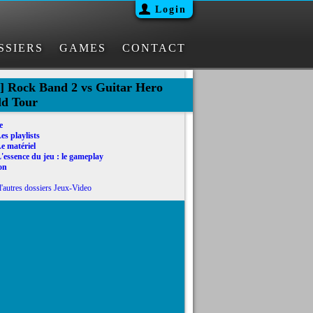
Login
SSIERS
GAMES
CONTACT
t] Rock Band 2 vs Guitar Hero
d Tour
e
es playlists
e matériel
'essence du jeu : le gameplay
on
'autres dossiers Jeux-Video