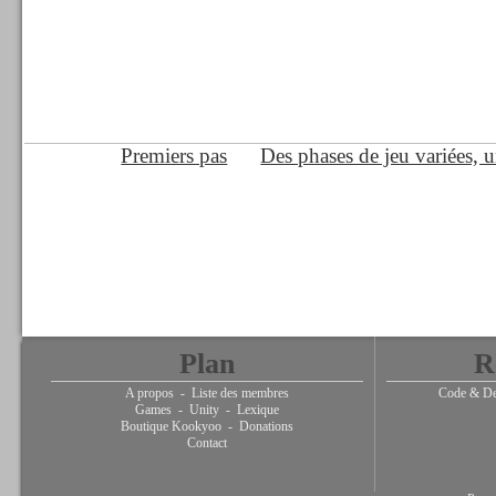
Premiers pas
Des phases de jeu variées, u
Plan
R
A propos
-
Liste des membres
Code & De
Games
-
Unity
-
Lexique
Boutique Kookyoo
-
Donations
Contact