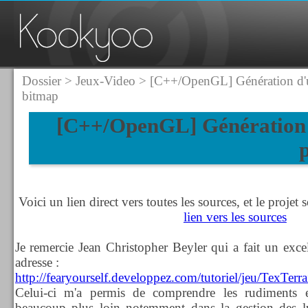
Dossier
>
Jeux-Video
> [C++/OpenGL] Génération d'un 
bitmap
[C++/OpenGL] Génération 
Voici un lien direct vers toutes les sources, et le proje
lien vers les sources
Je remercie Jean Christopher Beyler qui a fait un excell
adresse :
http://fearyourself.developpez.com/tutoriel/jeu/TexTerr
Celui-ci m'a permis de comprendre les rudiments e
beaucoup plus loin notemment dans la gestion des l