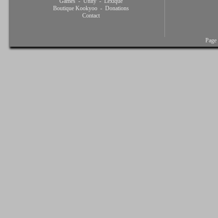
Games
-
Unity
-
Lexique
Boutique Kookyoo
-
Donations
Contact
Page 