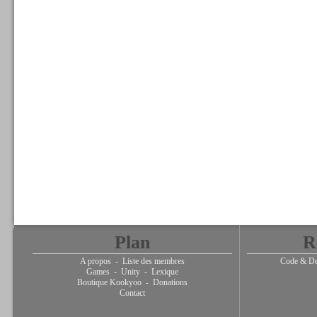
Plan
R
A propos
-
Liste des membres
Code & De
Games
-
Unity
-
Lexique
Boutique Kookyoo
-
Donations
Contact