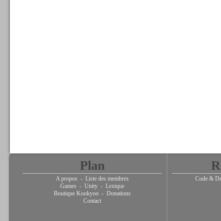
Plan
R
A propos
-
Liste des membres
Code & De
Games
-
Unity
-
Lexique
Boutique Kookyoo
-
Donations
Contact