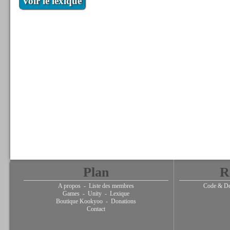
Voir le lexique
Plan
R
A propos
-
Liste des membres
Code & De
Games
-
Unity
-
Lexique
Boutique Kookyoo
-
Donations
Contact