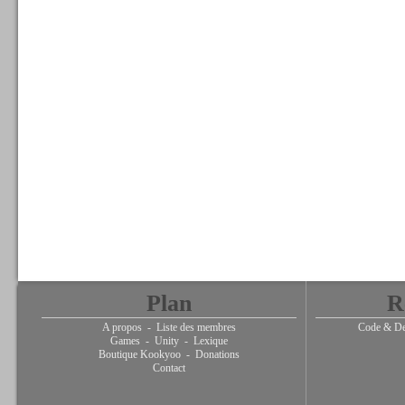
Plan
R
A propos
-
Liste des membres
Code & De
Games
-
Unity
-
Lexique
Boutique Kookyoo
-
Donations
Contact