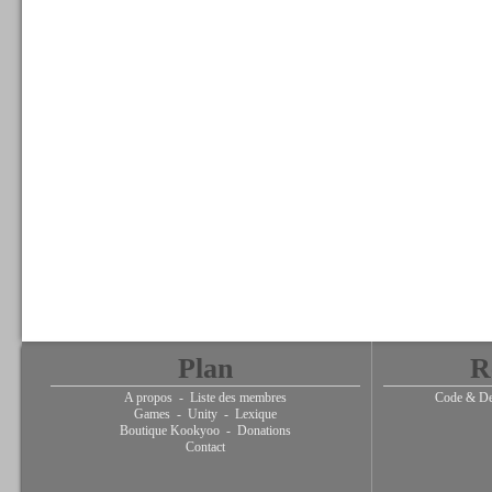
Plan
R
A propos
-
Liste des membres
Code & De
Games
-
Unity
-
Lexique
Boutique Kookyoo
-
Donations
Contact