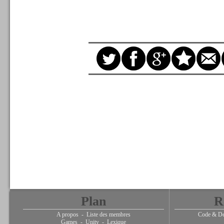
Plan
R
A propos
-
Liste des membres
Code & De
Games
-
Unity
-
Lexique