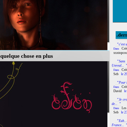
.der
"
c'est 
Cré
Dans
xxxtopcou
 quelque chose en plus
"
Sans
Unreal...
Cré
Dans
Seb
le 2
"
Pour l
nsation lors de la dernières Blizzcon à Paris, certains fans de la série Diablo sont
Cré
Dans
ats d'une pétition lancée...
David
le
"
Je cr
de...
"
Les
Dans
Seb
le 2
"
Euh..
France...