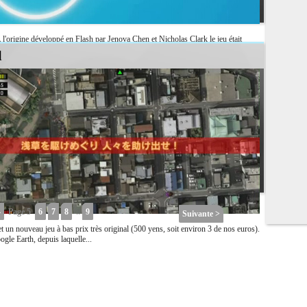
l'origine développé en Flash par Jenova Chen et Nicholas Clark le jeu était
dissant de leur...
l
4
Page 5
6
7
8
..
9
Suivante >
et un nouveau jeu à bas prix très original (500 yens, soit environ 3 de nos euros).
gle Earth, depuis laquelle...