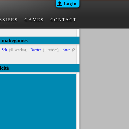
Login
SSIERS
GAMES
CONTACT
g makegames
:
Seb
(41 articles),
Damien
(1 articles),
dante
(2
icité