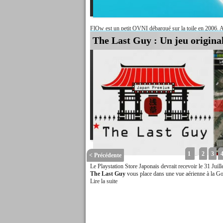
FlOw est un petit OVNI débarqué sur la toile en 2006. A 
disponible gratuitement sur la toile. Devant le succès gran
The Last Guy : Un jeu origina
Lire la suite
1
..
2
3
< Précédente
Le Playstation Store Japonais devrait recevoir le 31 Juill
The Last Guy
vous place dans une vue aérienne à la Goo
Lire la suite