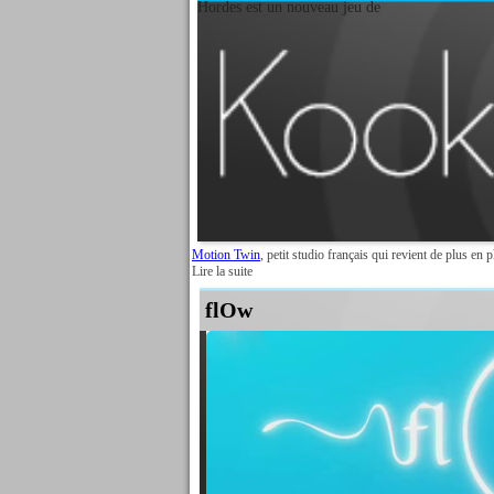
Hordes est un nouveau jeu de
Motion Twin
, petit studio français qui revient de plus e
Lire la suite
flOw