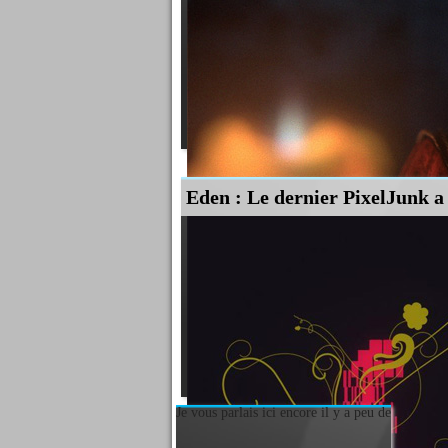
Eden : Le dernier PixelJunk a
Si la diffusion de la première vidéo de gameplay a fait se
restés sur le faim et attendaient avec impatience les résult
Lire la suite
Je vous parlais ici encore il y a peu de