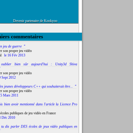
Devenir partenaire de Kookyoo
niers commentaires
un jeu de guerre
"
er son propre jeu vidéo
l
le 16 Fév 2013
 oublier bien sûr aujourd'hui : Unity3d Shiva
"
er son propre jeu vidéo
9 Sept 2012
es jeunes développeurs C++ qui souhaiterait être...
"
er son propre jeu vidéo
 5 Mars 2011
ois bien avoir mentionné dans l'article la Licence Pro
 écoles publiques de jeu vidéo en France
3 Déc 2010
. tu dis parler DES écoles de jeux vidéo publiques en
"