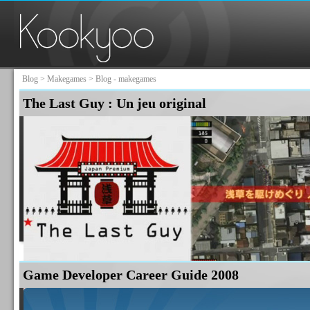
Blog
>
Makegames
> Blog - makegames
The Last Guy : Un jeu original
Game Developer Career Guide 2008
Le Playstation Store Japonais devrait recevoir le 31 Juillet un nouveau jeu à bas prix très
The Last Guy
vous place dans une vue aérienne à la Google Earth, depuis laquelle...
Lire la suite