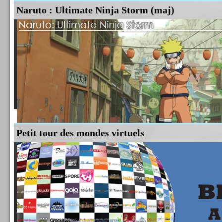
Naruto : Ultimate Ninja Storm (maj)
Codemasters nous présente un premier trailer d'Operation Flashpoint 2 : Dragon Rising. 
contexte geographique et historique. Malheureusement...
Lire la suite
Petit tour des mondes virtuels
Je ne suis pas fan de la série Naruto, ni même des mangas en général. Pourtant quand je 
sur la licence du célèbre Ninja, j'en suis resté bouche bée. L'exploitation de...
Lire la suite