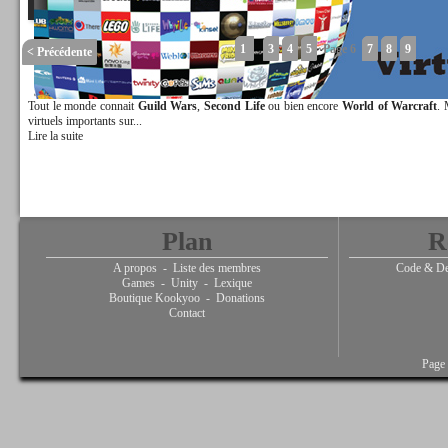
1
..
3
4
5
Page 6
7
8
9
< Précédente
Tout le monde connait
Guild Wars
,
Second Life
ou bien encore
World of Warcraft
. 
virtuels importants sur...
Lire la suite
Plan
R
A propos
-
Liste des membres
Code & De
Games
-
Unity
-
Lexique
Boutique Kookyoo
-
Donations
Contact
Page 